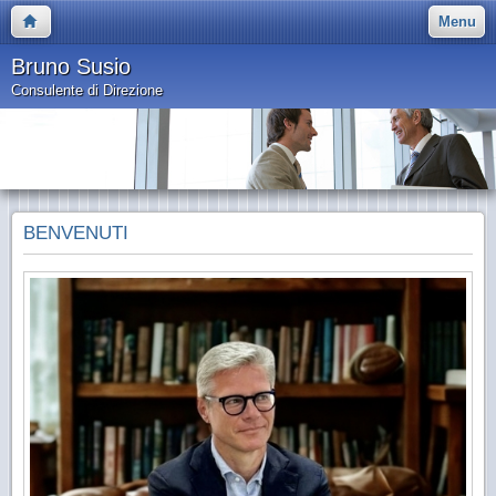
Menu
Bruno Susio
Consulente di Direzione
BENVENUTI